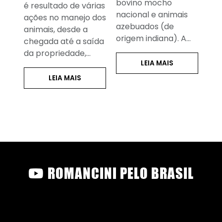
bovino mocho
Carnes (ABIEC), no
int
rias
nacional e animais
ano de 2020,
A i
 dos
azebuados (de
produziu cerca de
ent
origem indiana). A…
10…
ída
LEIA MAIS
LEIA MAIS
ROMANCINI PELO BRASIL