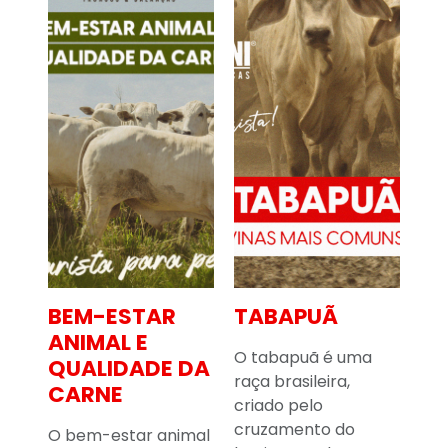
TABAPUÃ
NELORE
P
O tabapuã é uma
O Brasil, segundo a
A p
DA
raça brasileira,
Associação Brasileira
um
criado pelo
de Indústrias
inf
cruzamento do
Exportadoras de
inf
mal