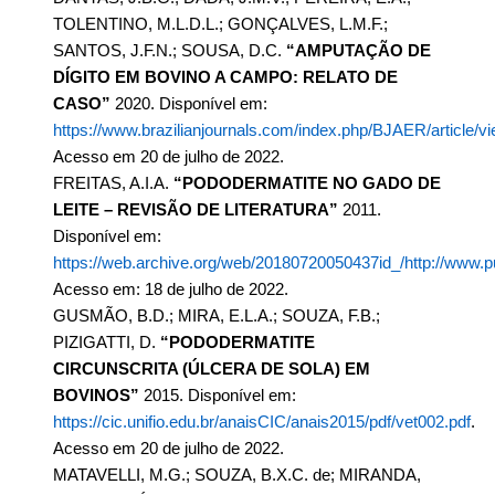
TOLENTINO, M.L.D.L.; GONÇALVES, L.M.F.;
SANTOS, J.F.N.; SOUSA, D.C.
“AMPUTAÇÃO DE
DÍGITO EM BOVINO A CAMPO: RELATO DE
CASO”
2020. Disponível em:
https://www.brazilianjournals.com/index.php/BJAER/article/v
Acesso em 20 de julho de 2022.
FREITAS, A.I.A.
“PODODERMATITE NO GADO DE
LEITE – REVISÃO DE LITERATURA”
2011.
Disponível em:
https://web.archive.org/web/20180720050437id_/http://ww
Acesso em: 18 de julho de 2022.
GUSMÃO, B.D.; MIRA, E.L.A.; SOUZA, F.B.;
PIZIGATTI, D.
“PODODERMATITE
CIRCUNSCRITA (ÚLCERA DE SOLA) EM
BOVINOS”
2015. Disponível em:
https://cic.unifio.edu.br/anaisCIC/anais2015/pdf/vet002.pdf
.
Acesso em 20 de julho de 2022.
MATAVELLI, M.G.; SOUZA, B.X.C. de; MIRANDA,