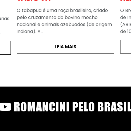
ado
O Brasil, segundo a Associação Brasileira
A p
de Indústrias Exportadoras de Carnes
inf
rigem
(ABIEC), no ano de 2020, produziu cerca
int
de 10…
ent
LEIA MAIS
ROMANCINI PELO BRASI