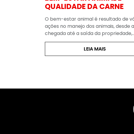
CARNE
O tabapuã é uma raça brasileira, cri
pelo cruzamento do bovino mocho
sultado de várias
nacional e animais azebuados (de o
mais, desde a
indiana). A…
propriedade,…
LEIA MAIS
IS