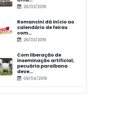
26/03/2019
Romancini dá início ao
calendário de feiras
com…
26/03/2019
Com liberação de
inseminação artificial,
pecuária paraibana
deve…
09/04/2019