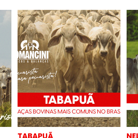
NELORE
P